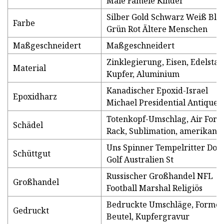
Male Famele Kinder
Silber Gold Schwarz Weiß Bla
Farbe
Grün Rot Ältere Menschen
Maßgeschneidert
Maßgeschneidert
Zinklegierung, Eisen, Edelstah
Material
Kupfer, Aluminium
Kanadischer Epoxid-Israel
Epoxidharz
Michael Presidential Antique
Totenkopf-Umschlag, Air Forc
Schädel
Rack, Sublimation, amerikanis
Uns Spinner Tempelritter Don
Schüttgut
Golf Australien St
Russischer Großhandel NFL
Großhandel
Football Marshal Religiös
Bedruckte Umschläge, Formen
Gedruckt
Beutel, Kupfergravur