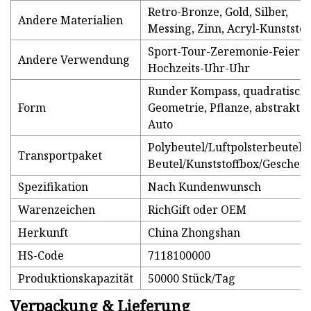
Retro-Bronze, Gold, Silber,
Andere Materialien
Messing, Zinn, Acryl-Kunststof
Sport-Tour-Zeremonie-Feierta
Andere Verwendung
Hochzeits-Uhr-Uhr
Runder Kompass, quadratisch
Form
Geometrie, Pflanze, abstraktes
Auto
Polybeutel/Luftpolsterbeutel/
Transportpaket
Beutel/Kunststoffbox/Geschen
Spezifikation
Nach Kundenwunsch
Warenzeichen
RichGift oder OEM
Herkunft
China Zhongshan
HS-Code
7118100000
Produktionskapazität
50000 Stück/Tag
Verpackung & Lieferung