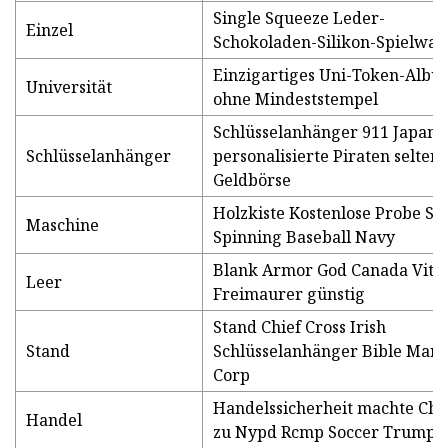
Single Squeeze Leder-
Einzel
Schokoladen-Silikon-Spielwa
Einzigartiges Uni-Token-Albu
Universität
ohne Mindeststempel
Schlüsselanhänger 911 Japan
Schlüsselanhänger
personalisierte Piraten selten
Geldbörse
Holzkiste Kostenlose Probe Se
Maschine
Spinning Baseball Navy
Blank Armor God Canada Vitr
Leer
Freimaurer günstig
Stand Chief Cross Irish
Stand
Schlüsselanhänger Bible Mari
Corp
Handelssicherheit machte Chi
Handel
zu Nypd Rcmp Soccer Trump