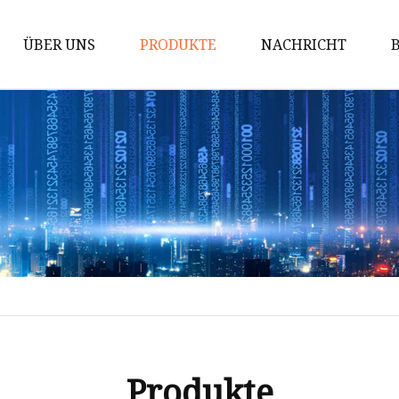
ÜBER UNS
PRODUKTE
NACHRICHT
Virtuelle Anatomie
3D-gedrucktes Modell
Morphologie-Lehrplattform
Virtueller Anatomietisch
Virtuelles Anatomiesystem
3D-gedrucktes Modell Mensch
3D-gedrucktes
Tomographiemodell
Produkte