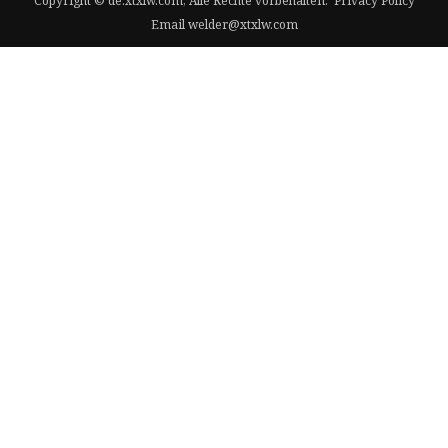
Copyright © de.xtxlw.com, Alle Rechte vorbehalten.
Privacy Policy
Email
welder@xtxlw.com