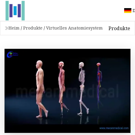
Produkte
Heim
/
Produkte
/
Virtuelles Anatomiesystem